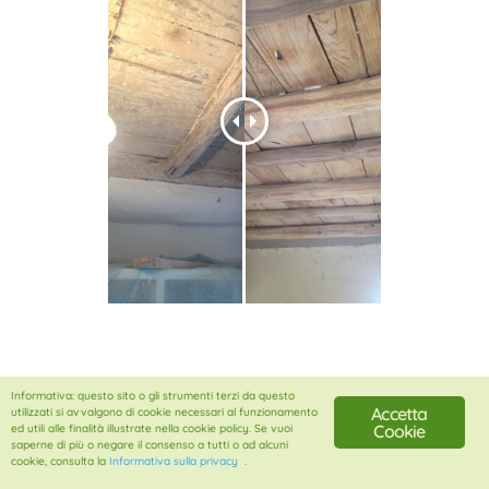
Informativa: questo sito o gli strumenti terzi da questo
Accetta
utilizzati si avvalgono di cookie necessari al funzionamento
Cookie
ed utili alle finalità illustrate nella cookie policy. Se vuoi
Copyright 2018 DEGRAD di Carlo Ciambella | Loc. Fila
saperne di più o negare il consenso a tutti o ad alcuni
cookie, consulta la
Informativa sulla privacy
.
dei Cerri, 2 | 01039 Vignanello VT | P. IVA 02167970561